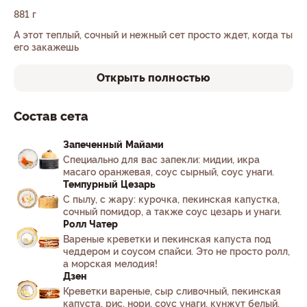
881 г
А этот теплый, сочный и нежный сет просто ждет, когда ты
его закажешь
Открыть полностью
Состав сета
Запеченный Майами
Специально для вас запекли: мидии, икра
масаго оранжевая, соус сырный, соус унаги.
Темпурный Цезарь
С пылу, с жару: курочка, пекинская капустка,
сочный помидор, а также соус цезарь и унаги.
Ролл Чатер
Вареные креветки и пекинская капуста под
чеддером и соусом спайси. Это не просто ролл,
а морская мелодия!
Дзен
Креветки вареные, сыр сливочный, пекинская
капуста, рис, нори, соус унаги, кунжут белый,