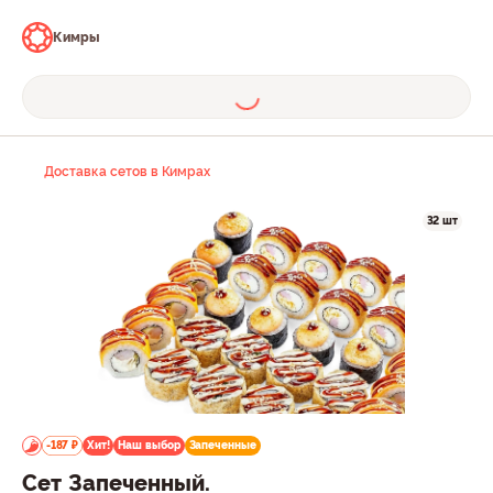
Кимры
Доставка сетов в Кимрах
32 шт
-187 ₽
Хит!
Наш выбор
Запеченные
Сет Запеченный.