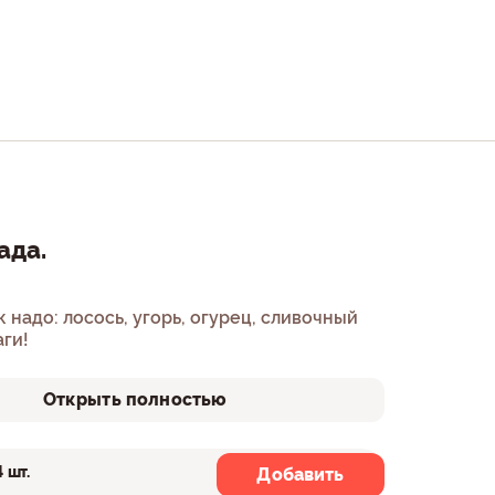
ада.
к надо: лосось, угорь, огурец, сливочный
аги!
Открыть полностью
4 шт.
8 шт.
Добавить