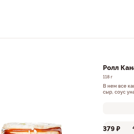
Ролл Кан
118 г
В нем все ка
сыр, соус ун
379 ₽