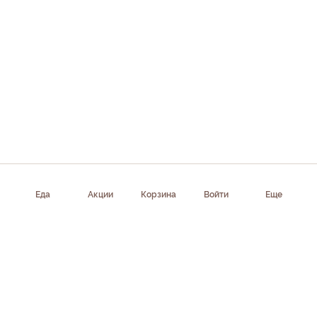
Еда
Акции
Корзина
Войти
Еще
Приложение доступно в AppStore, Google Play, AppGallery,
RuStore
Скачать приложение