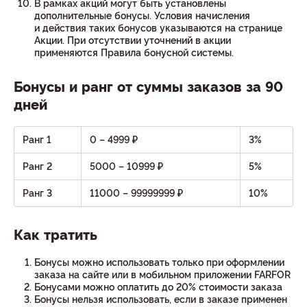
В рамках акций могут быть установлены
дополнительные бонусы. Условия начисления
и действия таких бонусов указываются на странице
Акции. При отсутствии уточнений в акции
применяются Правила бонусной системы.
Бонусы и ранг от суммы заказов за 90
дней
Ранг 1
0 – 4999 ₽
3%
Ранг 2
5000 – 10999 ₽
5%
Ранг 3
11000 – 99999999 ₽
10%
Как тратить
Бонусы можно использовать только при оформлении
заказа на сайте или в мобильном приложении FARFOR
Бонусами можно оплатить до 20% стоимости заказа
Бонусы нельзя использовать, если в заказе применен