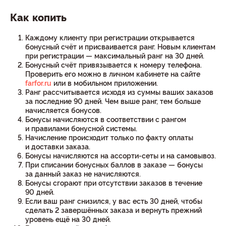
Как копить
Каждому клиенту при регистрации открывается
бонусный счёт и присваивается ранг. Новым клиентам
при регистрации — максимальный ранг на 30 дней.
Бонусный счёт привязывается к номеру телефона.
Проверить его можно в личном кабинете на сайте
farfor.ru
или в мобильном приложении.
Ранг рассчитывается исходя из суммы ваших заказов
за последние 90 дней. Чем выше ранг, тем больше
начисляется бонусов.
Бонусы начисляются в соответствии с рангом
и правилами бонусной системы.
Начисление происходит только по факту оплаты
и доставки заказа.
Бонусы начисляются на ассорти-сеты и на самовывоз.
При списании бонусных баллов в заказе — бонусы
за данный заказ не начисляются.
Бонусы сгорают при отсутствии заказов в течение
90 дней.
Если ваш ранг снизился, у вас есть 30 дней, чтобы
сделать 2 завершённых заказа и вернуть прежний
уровень ещё на 30 дней.